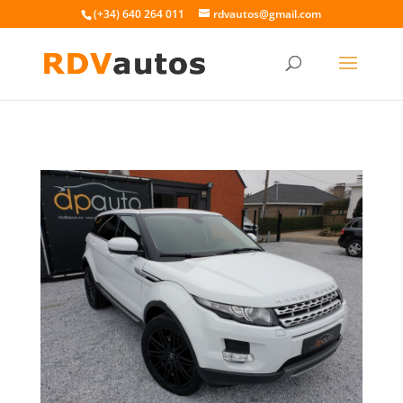
(+34) 640 264 011
rdvautos@gmail.com