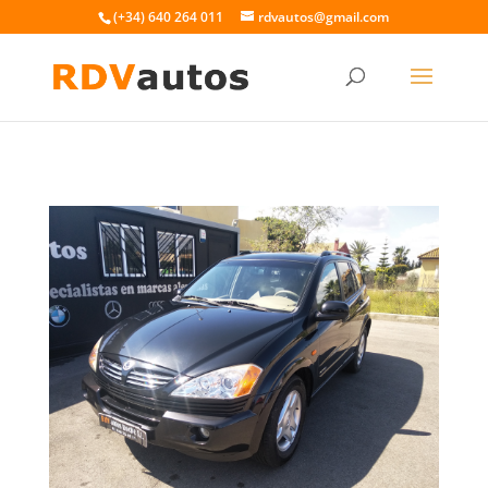
(+34) 640 264 011
rdvautos@gmail.com